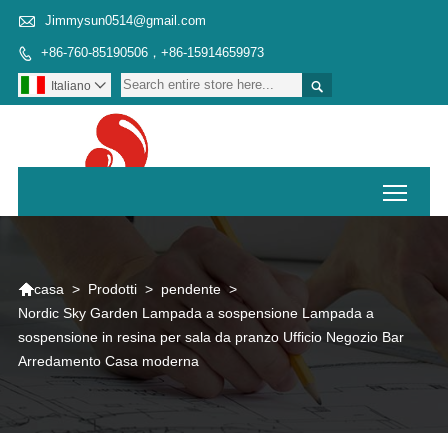

Jimmysun0514@gmail.com
+86-760-85190506，+86-15914659973


Italiano

Toggl

>
Prodotti
>
pendente
>
casa
Nordic Sky Garden Lampada a sospensione Lampada a
sospensione in resina per sala da pranzo Ufficio Negozio Bar
Arredamento Casa moderna