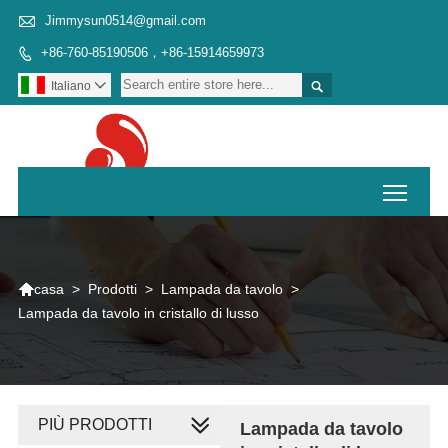

Jimmysun0514@gmail.com
+86-760-85190506，+86-15914659973


Italiano

Toggl

>
Prodotti
>
Lampada da tavolo
>
casa
Lampada da tavolo in cristallo di lusso
PIÙ PRODOTTI
Lampada da tavolo