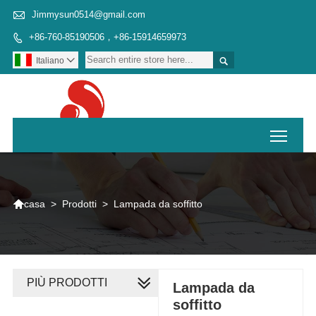

Jimmysun0514@gmail.com
+86-760-85190506，+86-15914659973


Italiano

Toggl

>
Prodotti
>
Lampada da soffitto
casa
PIÙ PRODOTTI
Lampada da
soffitto