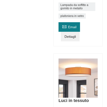
Lampada da soffitto a
gomito in metallo
plafoniera in vetro

Email
Dettagli
Luci in tessuto