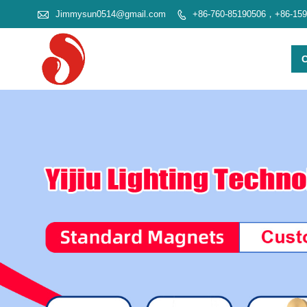

Jimmysun0514@gmail.com
+86-760-85190506，+86-15
