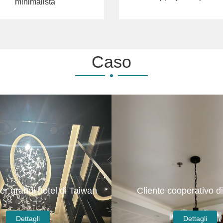
na lampada da scrivania
Applique da parete
minimalista
Caso
Cliente cooperativo d
er grandi hotel di Taiwan