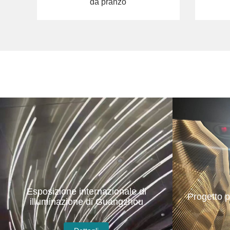
Lampada a sospensione per sala
moder
da pranzo
Esposizione internazionale di
Progetto p
illuminazione di Guangzhou