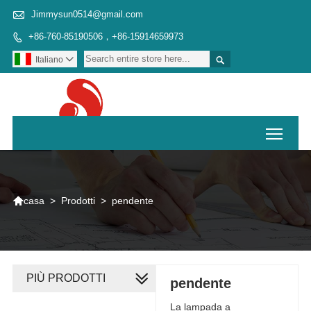

Jimmysun0514@gmail.com
+86-760-85190506，+86-15914659973


Italiano

Toggl

>
Prodotti
>
pendente
casa
PIÙ PRODOTTI
pendente
La lampada a