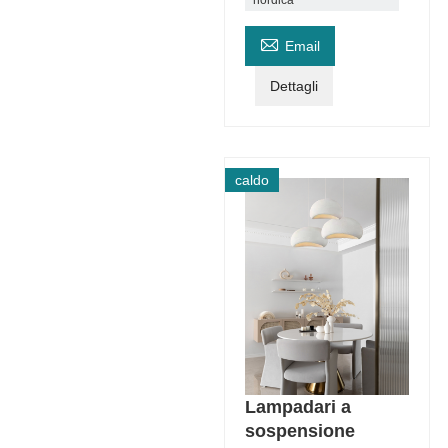

Email
Dettagli
caldo
Lampadari a
sospensione