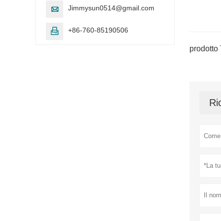
Jimmysun0514@gmail.com

+86-760-85190506

prodotto 
Ri