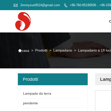

Jimmysun0514@gmail.com
+86-760-85190506，+86-15


>
Prodotti
>
Lampadario
>
Lampadario a 18 luci
casa
Prodotti
Lamp
Lampada da terra
pendente