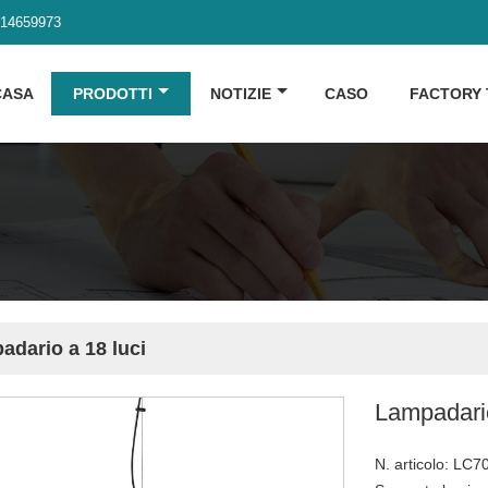
914659973
CASA
PRODOTTI
NOTIZIE
CASO
FACTORY
adario a 18 luci
Lampadario
N. articolo: LC