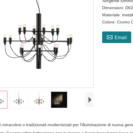
Sorgente lumin
Dimensioni: D
Materiale: metal
Colore: Cromo 

Email
miracolosi o tradizionali modernizzati per l'illuminazione di nuova gene
te. Il pezzo attira l'attenzione con la messa a fuoco laser lungo il suo cor