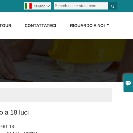

Italiano

 TOUR
CONTATTATECI
RIGUARDO A NOI

 a 18 luci
70461-18