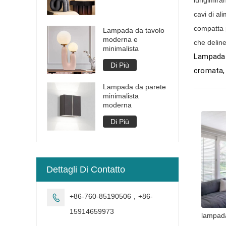
cavi di al
compatta 
Lampada da tavolo
moderna e
che deline
minimalista
Lampada a
Di Più
cromata, 
Lampada da parete
minimalista
moderna
Di Più
Dettagli Di Contatto
+86-760-85190506，+86-

15914659973
lampada