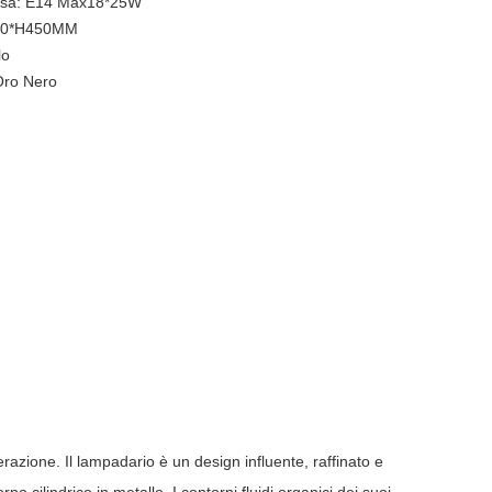
osa: E14 Max18*25W
630*H450MM
lo
Oro Nero
razione. Il lampadario è un design influente, raffinato e
po cilindrico in metallo. I contorni fluidi organici dei suoi