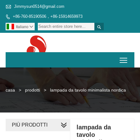

Jimmysun0514@gmail.com
+86-760-85190506，+86-15914659973


Italiano

Toggl
casa
>
prodotti
>
lampada da tavolo minimalista nordica
PIÙ PRODOTTI
lampada da
tavolo