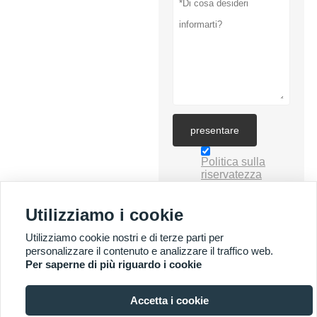
presentare
Politica sulla
riservatezza
Utilizziamo i cookie
Utilizziamo cookie nostri e di terze parti per
personalizzare il contenuto e analizzare il traffico web.
Per saperne di più riguardo i cookie
PIÙ SERVIZI
Accetta i cookie

